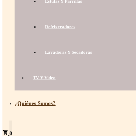
Estufas Y Parrillas
Refrigeradores
Lavadoras Y Secadoras
TV Y Video
¿Quiénes Somos?
0