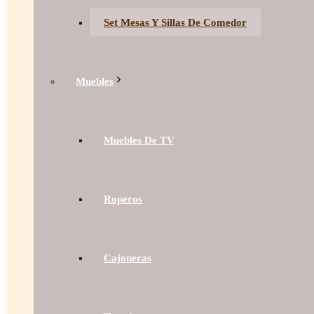
Set Mesas Y Sillas De Comedor
Muebles
Muebles De TV
Roperos
Cajoneras