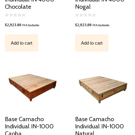
Chocolate
Nogal
0
0
O
O
$
2,923.00
$
2,923.00
IVA Incluido
IVA Incluido
U
U
T
T
O
O
F
F
Add to cart
Add to cart
5
5
Base Camacho
Base Camacho
Individual IN-1000
Individual IN-1000
Caoba
Natural