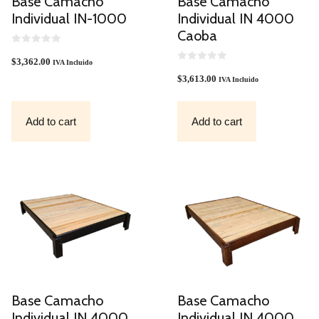
Base Camacho
Base Camacho
Individual IN-1000
Individual IN 4000
Caoba
0
O
$
3,362.00
IVA Incluido
U
0
T
O
$
3,613.00
IVA Incluido
O
U
F
T
5
O
F
Add to cart
Add to cart
5
Base Camacho
Base Camacho
Individual IN 4000
Individual IN 4000