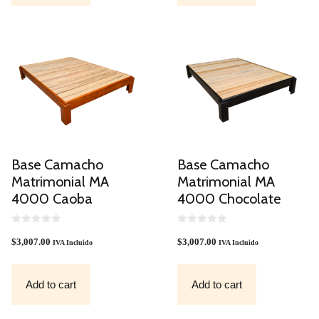
Base Camacho
Base Camacho
Matrimonial MA
Matrimonial MA
4000 Caoba
4000 Chocolate
0
0
O
O
$
3,007.00
$
3,007.00
IVA Incluido
IVA Incluido
U
U
T
T
O
O
F
F
Add to cart
Add to cart
5
5