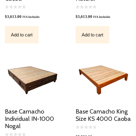
0
0
O
O
$
3,613.00
$
3,613.00
IVA Incluido
IVA Incluido
U
U
T
T
O
O
F
F
Add to cart
Add to cart
5
5
Base Camacho
Base Camacho King
Individual IN-1000
Size KS 4000 Caoba
Nogal
0