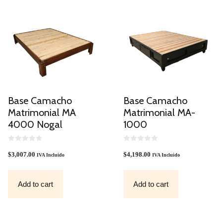
Base Camacho
Base Camacho
Matrimonial MA
Matrimonial MA-
4000 Nogal
1000
0
0
O
O
$
3,007.00
$
4,198.00
IVA Incluido
IVA Incluido
U
U
T
T
O
O
F
F
Add to cart
Add to cart
5
5