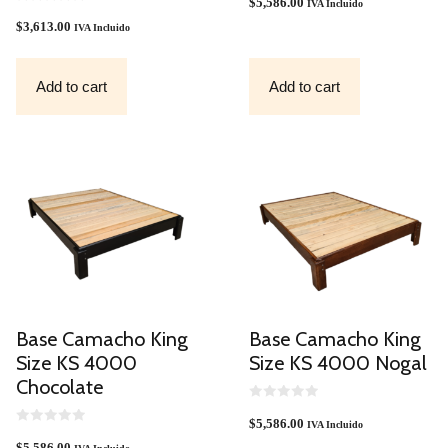
O
$
5,586.00
IVA Incluido
0
U
O
T
$
3,613.00
IVA Incluido
U
O
T
F
O
5
F
Add to cart
Add to cart
5
Base Camacho King
Base Camacho King
Size KS 4000
Size KS 4000 Nogal
Chocolate
0
O
$
5,586.00
IVA Incluido
0
U
O
T
$
5,586.00