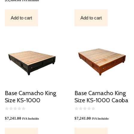
IVA Incluido
U
O
T
F
O
5
F
Add to cart
Add to cart
5
Base Camacho King
Base Camacho King
Size KS-1000
Size KS-1000 Caoba
0
0
O
O
$
7,241.00
$
7,241.00
IVA Incluido
IVA Incluido
U
U
T
T
O
O
F
F