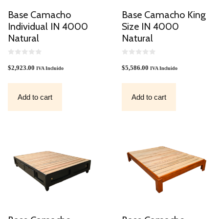
Base Camacho
Base Camacho King
Individual IN 4000
Size IN 4000
Natural
Natural
0
0
O
O
$
2,923.00
$
5,586.00
IVA Incluido
IVA Incluido
U
U
T
T
O
O
F
F
Add to cart
Add to cart
5
5