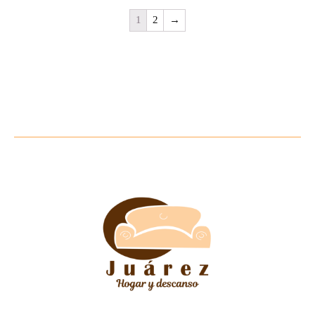
1
2
→