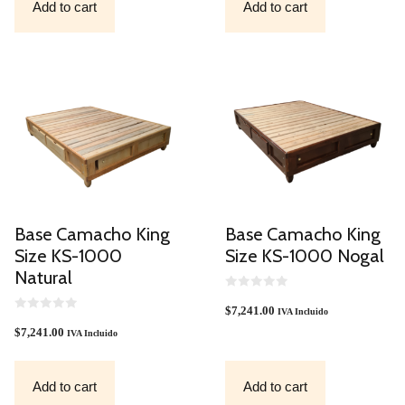
Add to cart
Add to cart
5
5
Base Camacho King
Base Camacho King
Size KS-1000
Size KS-1000 Nogal
Natural
0
O
$
7,241.00
IVA Incluido
0
U
O
T
$
7,241.00
IVA Incluido
U
O
T
F
O
5
F
Add to cart
Add to cart
5