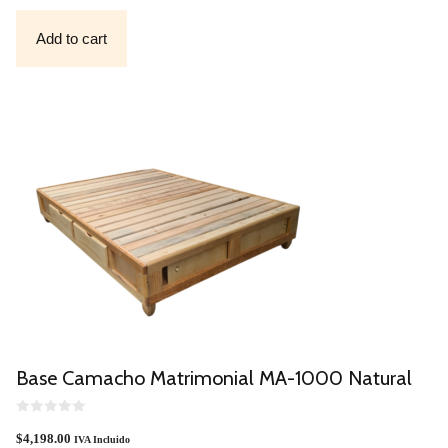
T
O
F
Add to cart
5
Base Camacho Matrimonial MA-1000 Natural
0
O
$
4,198.00
IVA Incluido