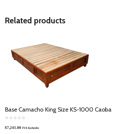
Related products
Base Camacho King Size KS-1000 Caoba
0
O
$
7,241.00
IVA Incluido
U