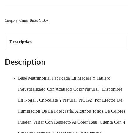
Camacho
Individual
Category:
Camas Bases Y Box
IN-
1000
Description
Natural
Description
Quantity
Base Matrimonial Fabricada En Madera Y Tablero
Industrializado Con Acabado Color Natural. Disponible
En Nogal , Chocolate Y Natural. NOTA: Por Efectos De
Iluminación De La Fotografía, Algunos Tonos De Colores
Pueden Variar Con Respecto Al Color Real. Cuenta Con 4
Cajones Laterales Y Zapatera En Parte Frontal