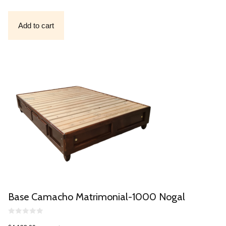
U
T
O
F
Add to cart
5
Base Camacho Matrimonial-1000 Nogal
0