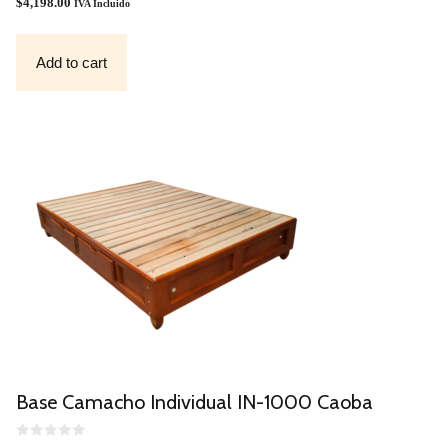
O
$
4,198.00
IVA Incluido
U
T
O
F
Add to cart
5
Base Camacho Individual IN-1000 Caoba