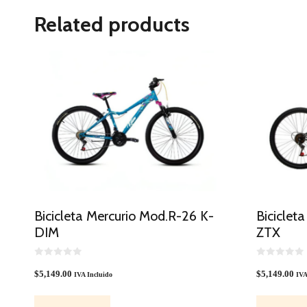
Related products
Bicicleta Mercurio Mod.R-26 K-
Biciclet
DIM
ZTX
0
0
O
O
$
5,149.00
$
5,149.00
IVA Incluido
IVA
U
U
T
T
O
O
F
F