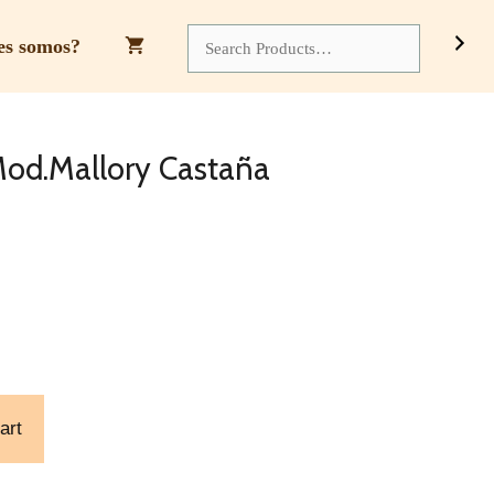
Domoble
Mod.Mallory
Search
es somos?
Castaña
Quantity
od.Mallory Castaña
art