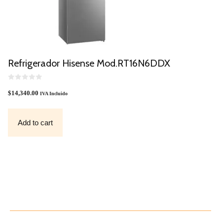
Refrigerador Hisense Mod.RT16N6DDX
0
O
$
14,340.00
IVA Incluido
U
T
O
F
Add to cart
5