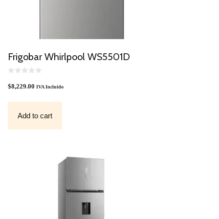
Frigobar Whirlpool WS5501D
0
O
$
8,229.00
IVA Incluido
U
T
O
F
Add to cart
5