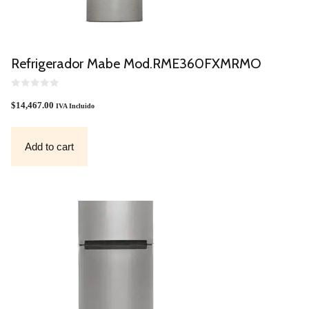
Refrigerador Mabe Mod.RME360FXMRMO
0
O
$
14,467.00
IVA Incluido
U
T
O
F
Add to cart
5