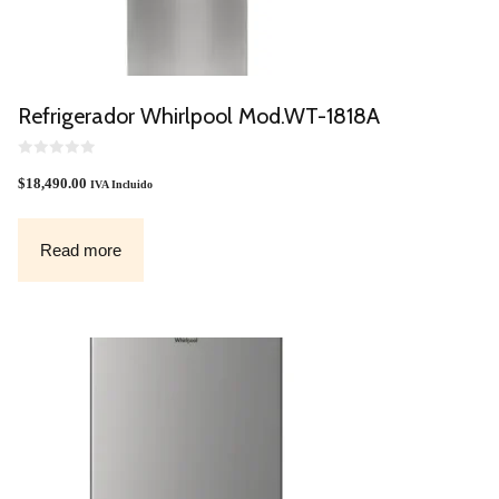
Refrigerador Whirlpool Mod.WT-1818A
0
O
$
18,490.00
IVA Incluido
U
T
O
F
Read more
5