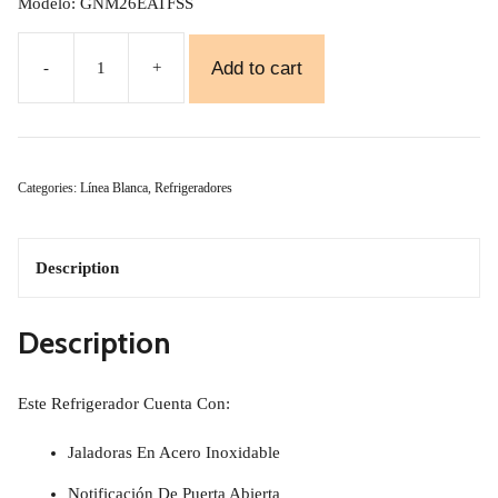
Modelo: GNM26EATFSS
Add to cart
-
+
Refrigerador
Ge
Mod.
Categories:
Línea Blanca
,
Refrigeradores
GNM26EATFSS
Quantity
Description
Description
Este Refrigerador Cuenta Con:
Jaladoras En Acero Inoxidable
Notificación De Puerta Abierta