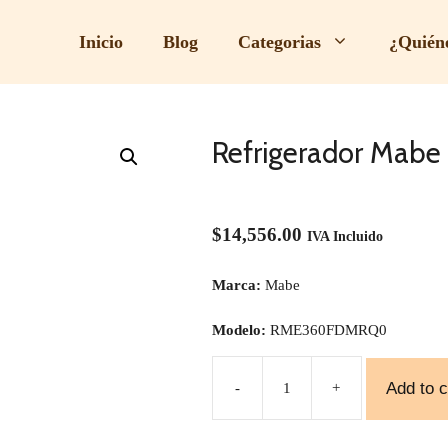
Inicio
Blog
Categorias
¿Quién
Refrigerador Ma
$
14,556.00
IVA Incluido
Marca:
Mabe
Modelo:
RME360FDMRQ0
Add to c
-
+
Refrigerador
Mabe