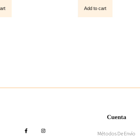
O
F
art
Add to cart
5
Cuenta
Métodos De Envío