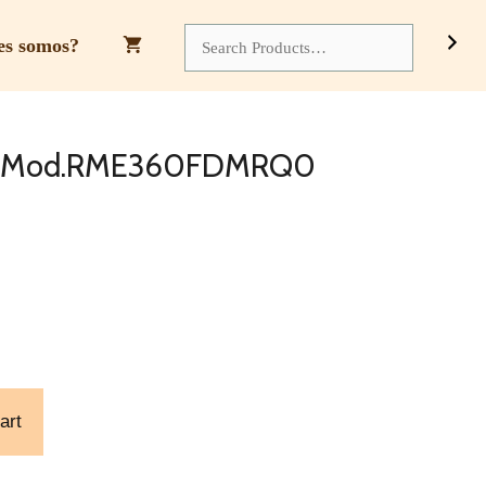
Mabe
Mod.RME360FDMRQ0
Search
es somos?
Quantity
be Mod.RME360FDMRQ0
art