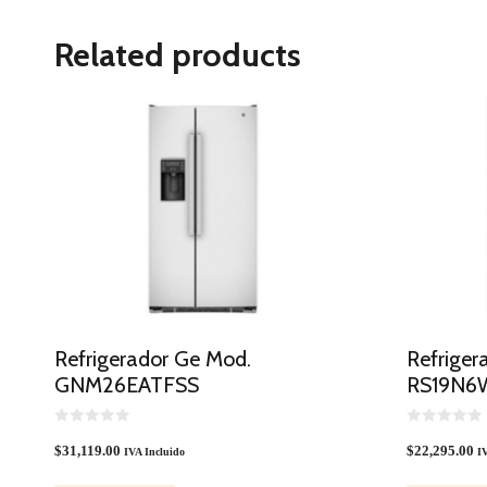
Related products
Refrigerador Ge Mod.
Refriger
GNM26EATFSS
RS19N6
0
0
O
O
$
31,119.00
$
22,295.00
IVA Incluido
IV
U
U
T
T