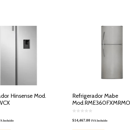
ador Hinsense Mod.
Refrigerador Mabe
WCX
Mod.RME360FXMRM
0
O
$
14,467.00
A Incluido
IVA Incluido
U
T