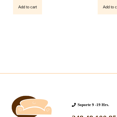
O
O
F
F
Add to cart
Add to c
5
5
Soporte
9 -19 Hrs.