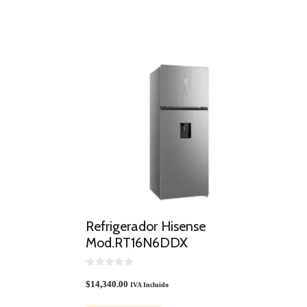
Refrigerador Hisense
O
Mod.RT16N6DDX
0
O
$
14,340.00
IVA Incluido
U
T