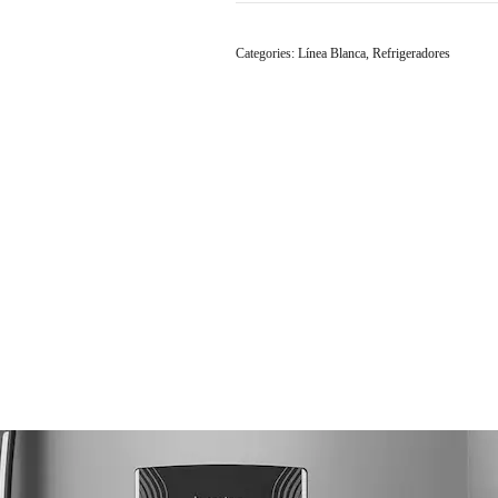
Mod.RME360FDMRQ0
Categories:
Línea Blanca
,
Refrigeradores
Quantity