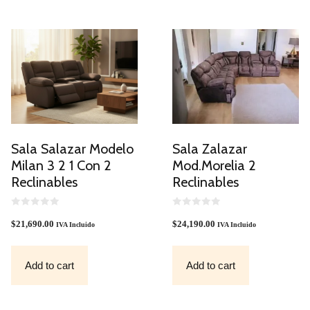
Sala Salazar Modelo
Sala Zalazar
Milan 3 2 1 Con 2
Mod.Morelia 2
Reclinables
Reclinables
0
0
O
O
$
21,690.00
$
24,190.00
IVA Incluido
IVA Incluido
U
U
T
T
O
O
F
F
Add to cart
Add to cart
5
5