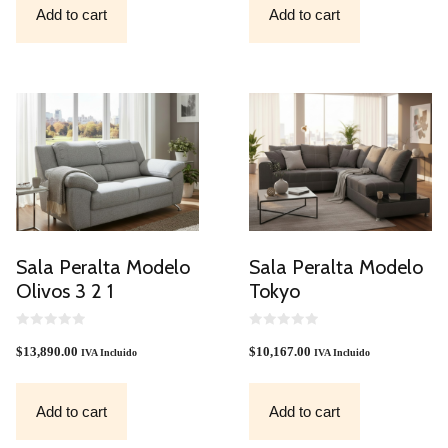
F
Add to cart
Add to cart
5
Sala Peralta Modelo
Sala Peralta Modelo
Olivos 3 2 1
Tokyo
0
0
O
O
$
13,890.00
$
10,167.00
IVA Incluido
IVA Incluido
U
U
T
T
O
O
F
F
Add to cart
Add to cart
5
5