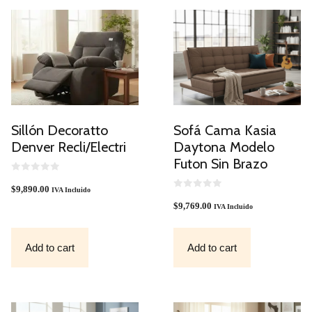
Sillón Decoratto
Sofá Cama Kasia
Denver Recli/Electri
Daytona Modelo
Futon Sin Brazo
0
O
$
9,890.00
IVA Incluido
U
0
T
O
$
9,769.00
IVA Incluido
O
U
F
T
5
O
F
Add to cart
Add to cart
5