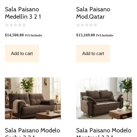
Sala Paisano
Sala Paisano
Medellín 3 2 1
Mod.Qatar
0
0
O
O
$
14,500.00
$
15,169.00
IVA Incluido
IVA Incluido
U
U
T
T
O
O
F
F
Add to cart
Add to cart
5
5
Sala Paisano Modelo
Sala Paisano Modelo