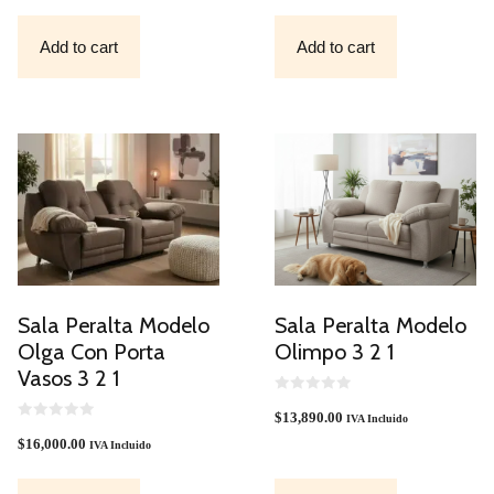
T
O
F
Add to cart
Add to cart
5
Sala Peralta Modelo
Sala Peralta Modelo
Olga Con Porta
Olimpo 3 2 1
Vasos 3 2 1
0
O
$
13,890.00
IVA Incluido
0
U
O
T
$
16,000.00
IVA Incluido
U
O
T
F
O
5