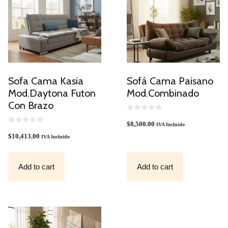
Sofa Cama Kasia
Sofá Cama Paisano
Mod.Daytona Futon
Mod.Combinado
Con Brazo
0
O
$
8,500.00
IVA Incluido
0
U
O
T
$
10,413.00
IVA Incluido
U
O
T
F
O
5
F
Add to cart
Add to cart
5