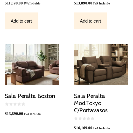
O
O
$
11,890.00
$
13,890.00
IVA Incluido
IVA Incluido
U
U
T
T
O
O
F
F
Add to cart
Add to cart
5
5
Sala Peralta Boston
Sala Peralta
Mod.Tokyo
C/Portavasos
0
O
$
13,890.00
IVA Incluido
U
T
O
0
F
O
$
16,169.00
IVA Incluido
5
U