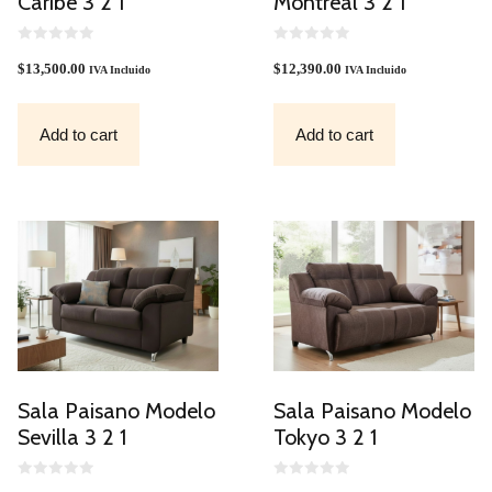
Caribe 3 2 1
Montreal 3 2 1
0
0
O
O
$
13,500.00
$
12,390.00
IVA Incluido
IVA Incluido
U
U
T
T
O
O
F
F
Add to cart
Add to cart
5
5
Sala Paisano Modelo
Sala Paisano Modelo
Sevilla 3 2 1
Tokyo 3 2 1
0
0