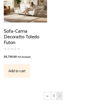
Sofa-Cama
Decoratto Toledo
Futon
0
O
$
9,790.00
IVA Incluido
U
T
O
F
Add to cart
5
←
1
2