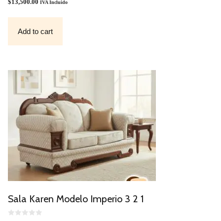
O
$
13,500.00
IVA Incluido
U
T
O
F
Add to cart
5
Sala Karen Modelo Imperio 3 2 1