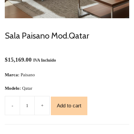
Sala Paisano Mod.Qatar
$
15,169.00
IVA Incluido
Marca:
Paisano
Modelo:
Qatar
Add to cart
-
+
Sala
Paisano
Mod.Qatar