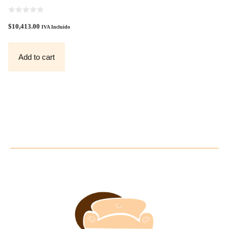
0
O
$
10,413.00
IVA Incluido
U
T
O
F
Add to cart
5