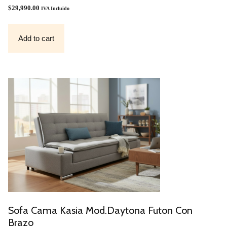
0
O
$
29,990.00
IVA Incluido
U
T
O
F
Add to cart
5
Sofa Cama Kasia Mod.Daytona Futon Con
Brazo