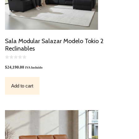
Sala Modular Salazar Modelo Tokio 2
Reclinables
0
O
$
24,190.00
IVA Incluido
U
T
O
F
Add to cart
5