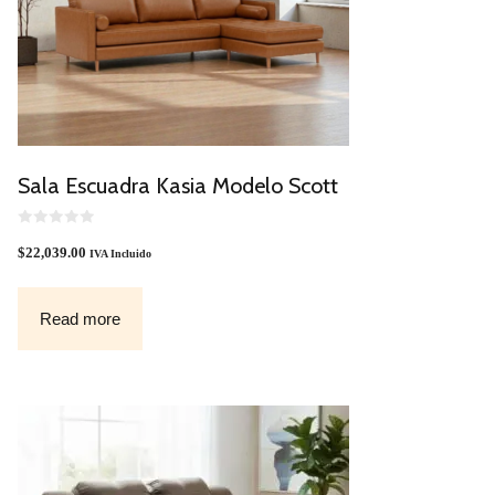
Sala Escuadra Kasia Modelo Scott
0
O
$
22,039.00
IVA Incluido
U
T
O
F
Read more
5