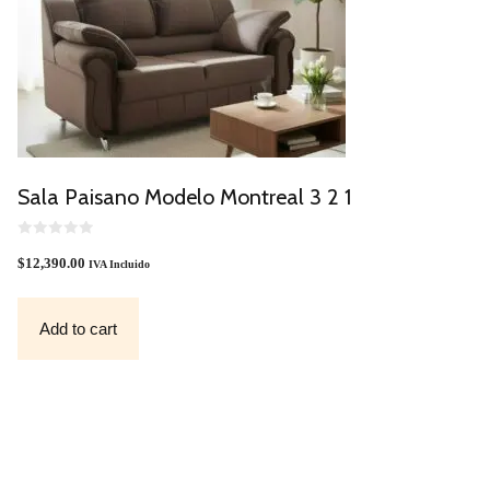
Sala Paisano Modelo Montreal 3 2 1
0
O
$
12,390.00
IVA Incluido
U
T
O
F
Add to cart
5