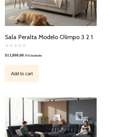
Sala Peralta Modelo Olimpo 3 2 1
0
O
$
13,890.00
IVA Incluido
U
T
O
F
Add to cart
5