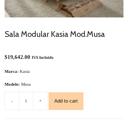
Sala Modular Kasia Mod.Musa
$
19,642.00
IVA Incluido
Marca:
Kasia
Modelo:
Musa
Add to cart
-
+
Sala
Modular
Kasia