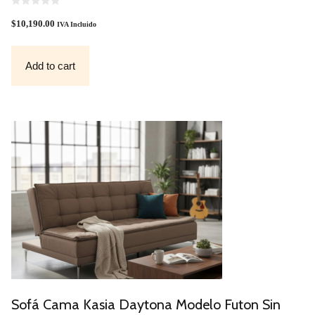
0
O
$
10,190.00
IVA Incluido
U
T
O
F
Add to cart
5
Sofá Cama Kasia Daytona Modelo Futon Sin