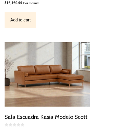
O
$
16,169.00
IVA Incluido
U
T
O
F
Add to cart
5
Sala Escuadra Kasia Modelo Scott