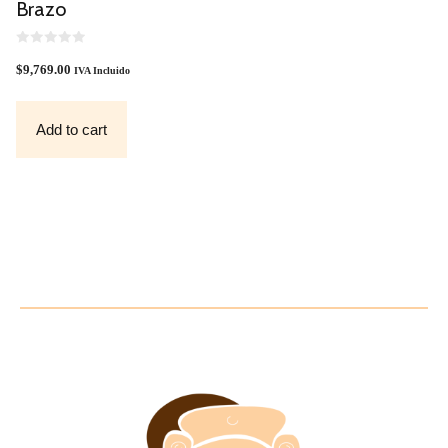
Brazo
0
O
$
9,769.00
IVA Incluido
U
T
O
F
Add to cart
5