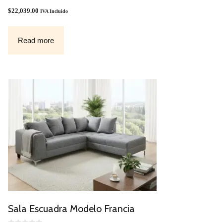
0
O
$
22,039.00
IVA Incluido
U
T
O
F
Read more
5
Sala Escuadra Modelo Francia