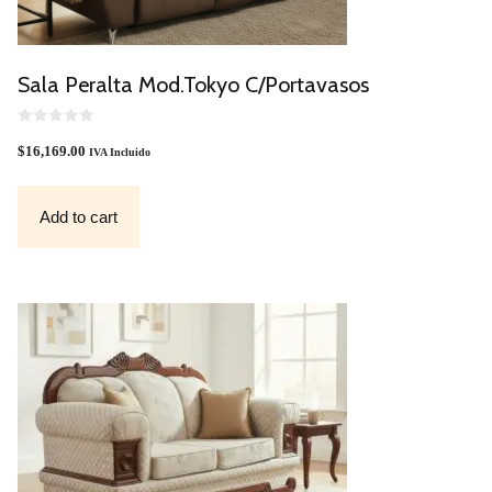
Sala Peralta Mod.Tokyo C/Portavasos
0
O
$
16,169.00
IVA Incluido
U
T
O
F
Add to cart
5