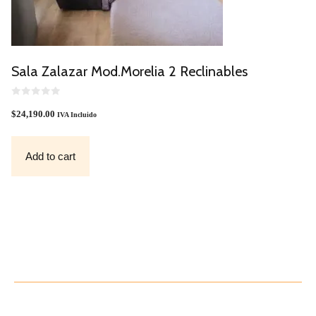
Sala Zalazar Mod.Morelia 2 Reclinables
0
O
$
24,190.00
IVA Incluido
U
T
O
F
Add to cart
5