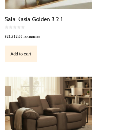
Sala Kasia Golden 3 2 1
0
O
$
21,312.00
IVA Incluido
U
T
O
F
Add to cart
5