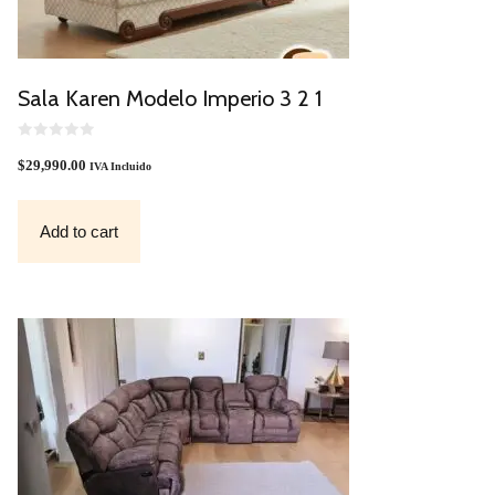
Sala Karen Modelo Imperio 3 2 1
0
O
$
29,990.00
IVA Incluido
U
T
O
F
Add to cart
5