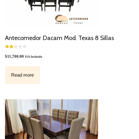
Antecomedor Dacam Mod. Texas 8 Sillas
1.90
Out
$
11,700.00
IVA Incluido
Of 5
Read more