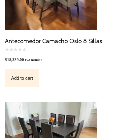
Antecomedor Camacho Oslo 8 Sillas
0
O
$
18,339.00
IVA Incluido
U
T
O
F
Add to cart
5