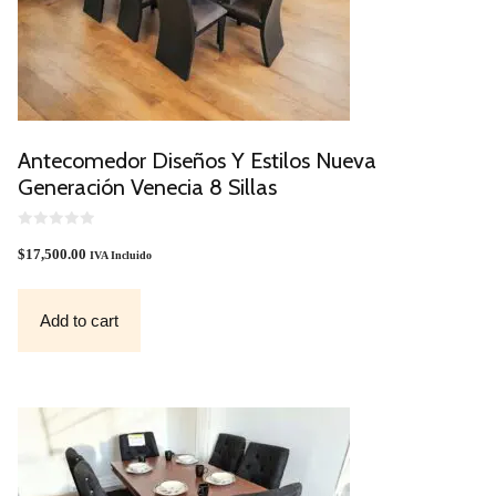
Antecomedor Diseños Y Estilos Nueva
Generación Venecia 8 Sillas
0
O
$
17,500.00
IVA Incluido
U
T
O
F
Add to cart
5