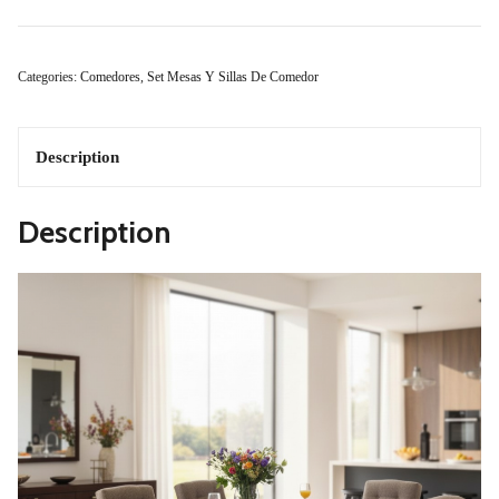
Camacho
Modelo
Categories:
Comedores
,
Set Mesas Y Sillas De Comedor
Delux
Primavera
Description
6
Description
Sillas
Quantity