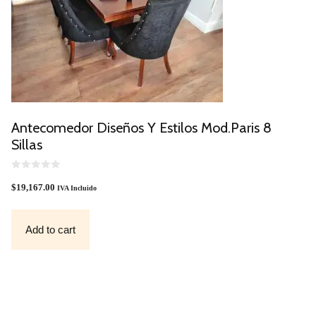
Antecomedor Diseños Y Estilos Mod.Paris 8
Sillas
0
O
$
19,167.00
IVA Incluido
U
T
O
F
Add to cart
5