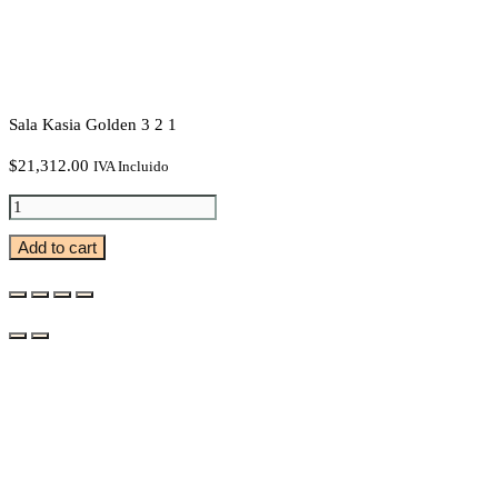
Sala Kasia Golden 3 2 1
$
21,312.00
IVA Incluido
Sala
Kasia
Add to cart
Golden
3
2
1
Quantity