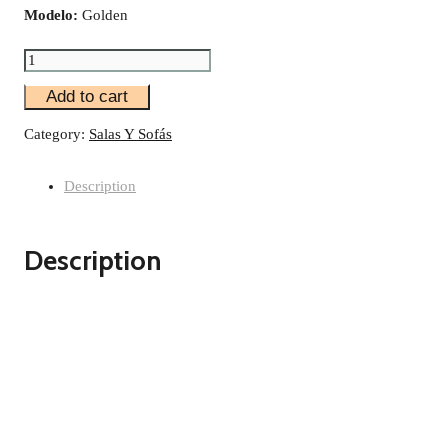
Modelo:
Golden
Sala
Add to cart
Kasia
Golden
Category:
Salas Y Sofás
3
Description
2
1
Description
Quantity